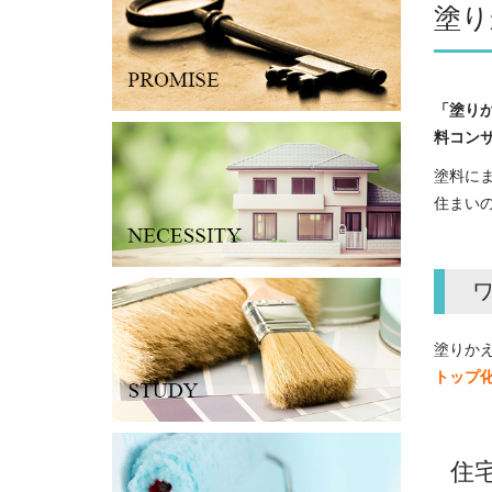
塗り
「塗り
料コン
塗料に
住まい
塗りか
トップ
住