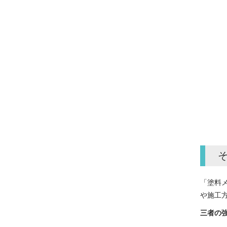
「塗料
や施工
三者の