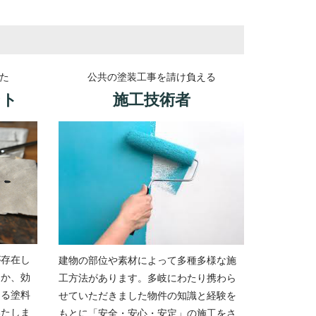
た
公共の塗装工事を請け負える
ント
施工技術者
が存在し
建物の部位や素材によって多種多様な施
るか、効
工方法があります。多岐にわたり携わら
ある塗料
せていただきました物件の知識と経験を
いたしま
もとに「安全・安心・安定」の施工をさ