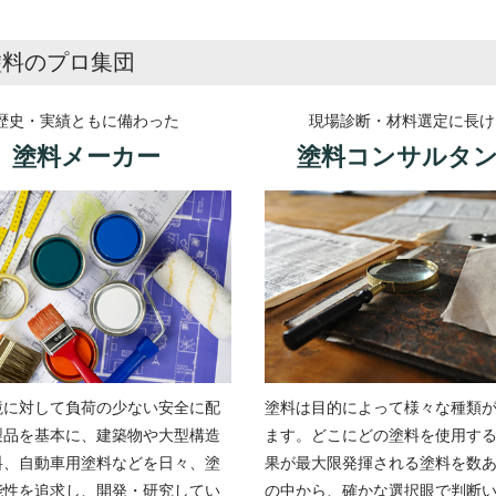
塗料のプロ集団
歴史・実績ともに備わった
現場診断・材料選定に長け
塗料メーカー
塗料コンサルタ
境に対して負荷の少ない安全に配
塗料は目的によって様々な種類
製品を基本に、建築物や大型構造
ます。どこにどの塗料を使用す
料、自動車用塗料などを日々、塗
果が最大限発揮される塗料を数
能性を追求し、開発・研究してい
の中から、確かな選択眼で判断