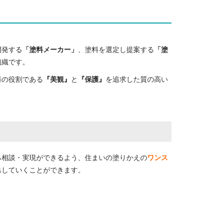
開発する
「塗料メーカー」
、塗料を選定し提案する
「塗
組織です。
料の役割である
『美観』
と
『保護』
を追求した質の高い
る相談・実現ができるよう、住まいの塗りかえの
ワンス
出していくことができます。