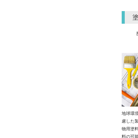
地球環
慮した
物用塗
料の可