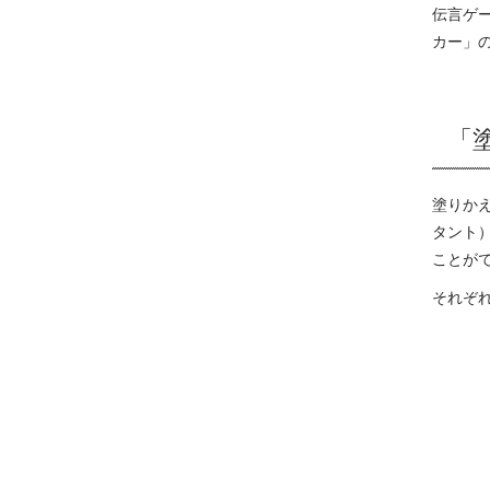
伝言ゲ
カー」
「
塗りか
タント
ことが
それぞ