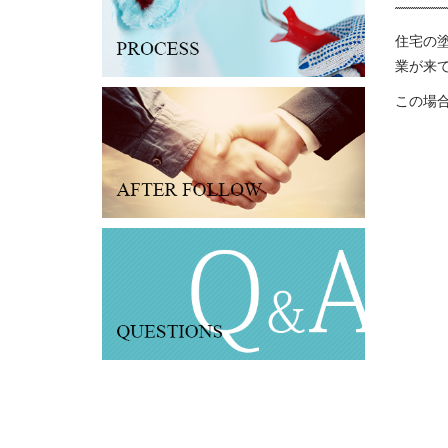
住宅の
業が来
この場