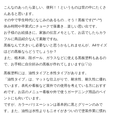
こんなのあったら楽しい、便利！！というものは世の中にたくさ
んあると思います。
その中で学生時代になじみのあるもの…そう！黒板です(*^-^*)
休み時間や卒業式にチョークで落書き…楽しい思い出です。
お子様のお絵描きに。家族の伝言メモとして。お店でしたらカラ
フルに商品紹介なんて素敵ですね。
黒板なんて大きいし必要ないと思うかもしれませんが、A4サイズ
ほどの黒板ならどうでしょうか？
また、植木鉢、段ボール、ガラスなどに使える黒板塗料もあるの
で、お手軽に自分好みの黒板が作れてしまいます(≧▽≦)
黒板塗料には、油性タイプと水性タイプがあります。
「油性タイプ」は、マットな仕上がりで、耐水性、耐久性に優れ
ています。表札や看板など屋外での使用を考えている方におすす
めです。お店のメニュー看板や外で使うガーデニング用品のペイ
ントにも向いています。
ですが、カラーバリエーションは基本的に黒とグリーンのみで
す。また、油性は水性よりもニオイがきついので塗装作業に慣れ