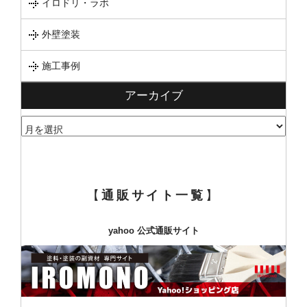
イロドリ・ラボ
外壁塗装
施工事例
アーカイブ
ア
ー
カ
イ
ブ
【
通販サイト一覧
】
yahoo 公式通販サイト