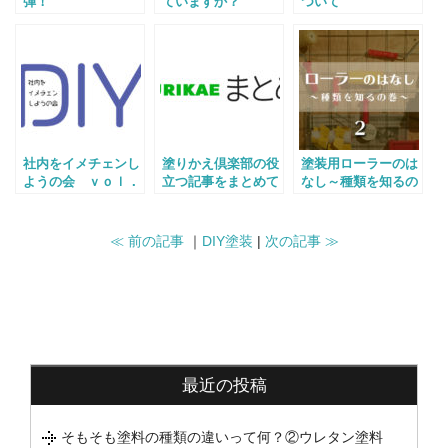
弾！
ていますか？
ついて
社内をイメチェンし
塗りかえ倶楽部の役
塗装用ローラーのは
ようの会 ｖｏｌ．
立つ記事をまとめて
なし～種類を知るの
2
みた
巻～
≪ 前の記事
｜
DIY塗装
|
次の記事 ≫
最近の投稿
そもそも塗料の種類の違いって何？②ウレタン塗料