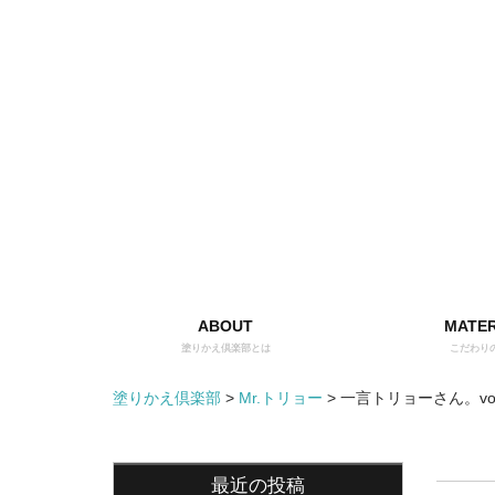
ABOUT
MATER
塗りかえ倶楽部とは
こだわり
塗りかえ倶楽部
>
Mr.トリョー
>
一言トリョーさん。vol
最近の投稿