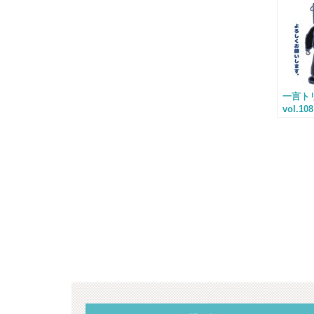
一言ト
vol.108