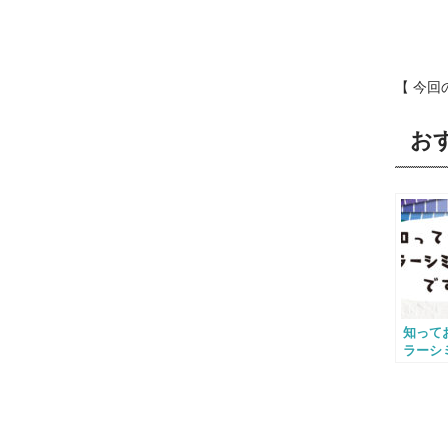
【 今回の
お
知って
ラーシ
ンですよ