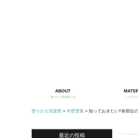
ABOUT
MATER
塗りかえ倶楽部とは
こだわり
塗りかえ倶楽部
>
外壁塗装
>
知っておきたい!!各部位
最近の投稿