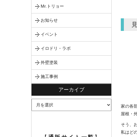
Mr.トリョー
お知らせ
イベント
イロドリ・ラボ
外壁塗装
施工事例
アーカイブ
ア
家の各
ー
屋根・
カ
そう、
イ
私はど
ブ