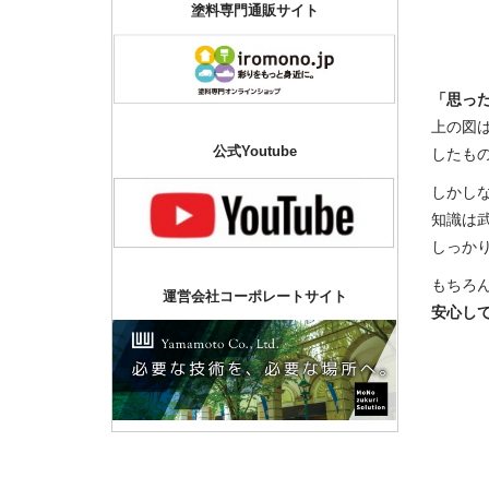
塗料専門通販サイト
「思っ
上の図
公式Youtube
したも
しかし
知識は
しっか
もちろ
運営会社コーポレートサイト
安心し