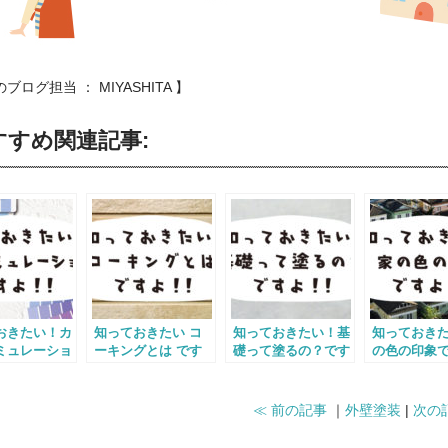
ブログ担当 ： MIYASHITA 】
すすめ関連記事:
おきたい！カ
知っておきたい コ
知っておきたい！基
知っておき
ミュレーショ
ーキングとは です
礎って塗るの？です
の色の印象で
!!
よ!!
よ！！
≪ 前の記事
｜
外壁塗装
|
次の