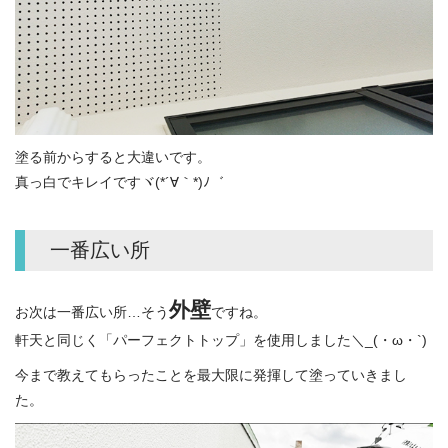
塗る前からすると大違いです。
真っ白でキレイですヾ(*´∀｀*)ﾉ゛
一番広い所
外壁
お次は一番広い所…そう
ですね。
軒天と同じく「パーフェクトトップ」を使用しました＼_(・ω・`)
今まで教えてもらったことを最大限に発揮して塗っていきまし
た。