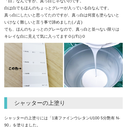
「白」なんですが、真っ白じゃないのです。
白は白でもほんのちょっとグレーが入っている白なんです。
真っ白にしたいと思ってたのですが、真っ白は何度も塗らないと
いけなく難しいと言う事で諦めました(ノД`)
でも、ほんのちょっとのグレーなので、真っ白と並べない限りは
キレイな白に見えて気に入ってますＯ(≧∇≦)Ｏ
シャッターの上塗り
シャッターの上塗りには「1液ファインウレタンU100 5分艶有 N-
90」を塗りました。