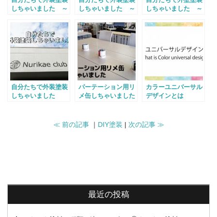
しちゃいました ～
しちゃいました ～
しちゃいました ～
完成 編～
ロゴ 編～
下塗り 編～
自分たちで外装塗装
パーテーション用リ
カラーユニバーサル
しちゃいました
メ缶しちゃいました
デザインとは
～キッカケ→下処理
編～
≪ 前の記事
｜
DIY塗装
|
次の記事 ≫
最近の投稿