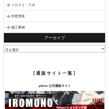
イロドリ・ラボ
外壁塗装
施工事例
アーカイブ
ア
ー
カ
イ
ブ
【
通販サイト一覧
】
yahoo 公式通販サイト