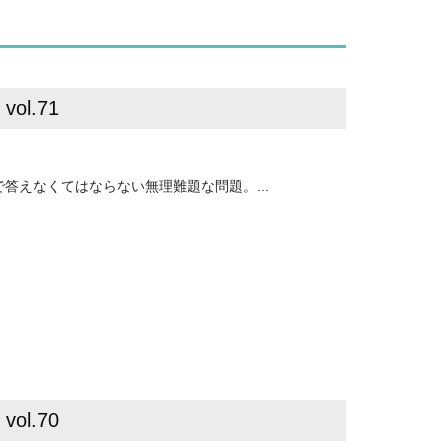
l.71
答えなくてはならない無理難題な問題。...
l.70