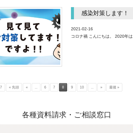
感染対策します！
2021-02-16
コロナ禍 こんにちは。 2020年
17
« 先頭
«
...
6
7
8
9
10
...
»
最後 »
各種資料請求・ご相談窓口